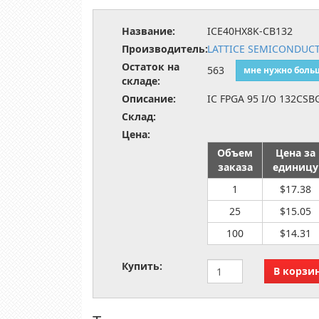
Название:
ICE40HX8K-CB132
Производитель:
LATTICE SEMICONDUC
Остаток на
563
мне нужно боль
складе:
Описание:
IC FPGA 95 I/O 132CSB
Склад:
Цена:
Объем
Цена за
заказа
единицу
1
$17.38
25
$15.05
100
$14.31
Купить: