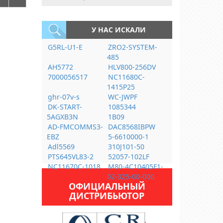
У НАС ИСКАЛИ
G5RL-U1-E
ZRO2-SYSTEM-
485
AH5772
HLV800-256DV
7000056517
NC11680C-
1415P25
ghr-07v-s
WC-JWPF
DK-START-
1085344
5AGXB3N
1B09
AD-FMCOMMS3-
DAC8568IBPW
EBZ
5-6610000-1
Adl5569
310J101-50
PTS645VL83-2
52057-102LF
NC11670C-1018
M80-4C10405F1-
02-325-00-000
ОФИЦИАЛЬНЫЙ
ДИСТРИБЬЮТОР