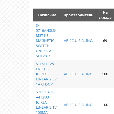
На
Название
Производитель
складе
S-
5716ANSL3-
M3T1U
MAGNETIC
ABLIC U.S.A. INC.
69
SWITCH
UNIPOLAR
SOT23-3
S-13A1C25-
E6T1U3
IC REG
ABLIC U.S.A. INC.
100
LINEAR 2.5V
1A 6HSOP
S-1335A31-
A4T2U3
IC REG
ABLIC U.S.A. INC.
100
LINEAR 3.1V
150MA