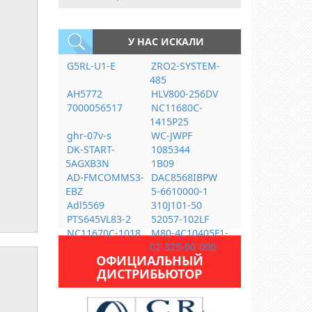
У НАС ИСКАЛИ
G5RL-U1-E
ZRO2-SYSTEM-
485
AH5772
HLV800-256DV
7000056517
NC11680C-
1415P25
ghr-07v-s
WC-JWPF
DK-START-
1085344
5AGXB3N
1B09
AD-FMCOMMS3-
DAC8568IBPW
EBZ
5-6610000-1
Adl5569
310J101-50
PTS645VL83-2
52057-102LF
NC11670C-1018
M80-4C10405F1-
02-325-00-000
ОФИЦИАЛЬНЫЙ
ДИСТРИБЬЮТОР