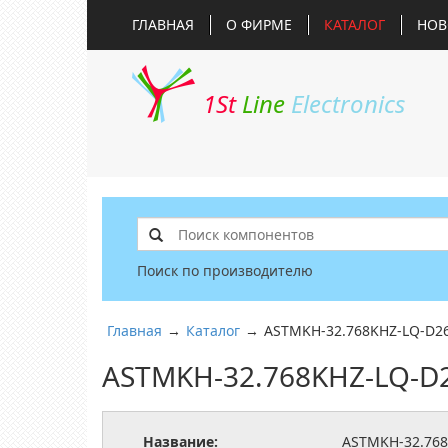
ГЛАВНАЯ
О ФИРМЕ
КАТАЛОГ
НОВ
1St
Line
Electronics
Поиск по производителю
Главная
→
Каталог
→
ASTMKH-32.768KHZ-LQ-D26
ASTMKH-32.768KHZ-LQ-D2
Название:
ASTMKH-32.768