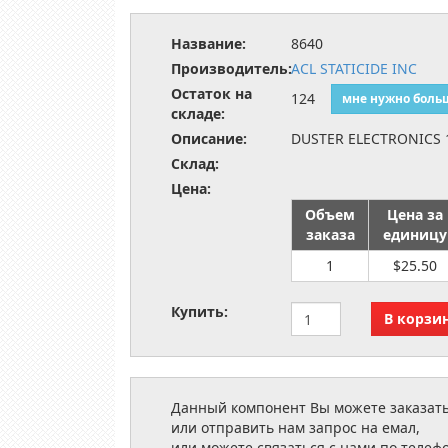
Название:
8640
Производитель:
ACL STATICIDE INC
Остаток на
124
мне нужно боль
складе:
Описание:
DUSTER ELECTRONICS 
Склад:
Цена:
Объем
Цена за
заказа
единицу
1
$25.50
Купить:
Данный компонент Вы можете заказать
или отправить нам запрос на емал,
или можете связаться с нами по телеф