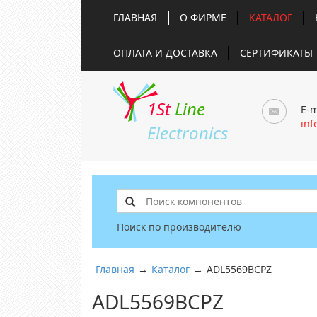
ГЛАВНАЯ
О ФИРМЕ
КАТАЛОГ
ОПЛАТА И ДОСТАВКА
СЕРТИФИКАТЫ
1St
Line
E-m
inf
Electronics
Поиск по производителю
Главная
→
Каталог
→
ADL5569BCPZ
ADL5569BCPZ