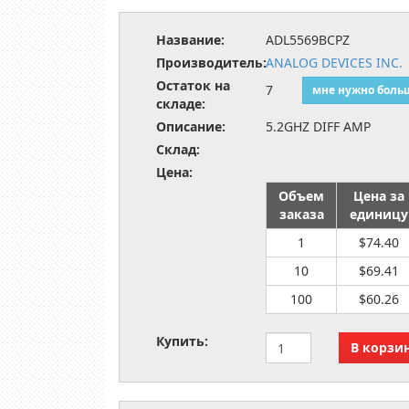
Название:
ADL5569BCPZ
Производитель:
ANALOG DEVICES INC.
Остаток на
7
мне нужно боль
складе:
Описание:
5.2GHZ DIFF AMP
Склад:
Цена:
Объем
Цена за
заказа
единицу
1
$74.40
10
$69.41
100
$60.26
Купить: