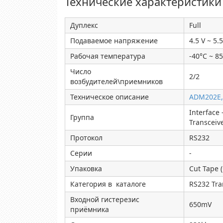
Технические характеристики
Дуплекс
Full
Подаваемое напряжение
4.5 V ~ 5.5
Рабочая температура
-40°C ~ 8
Число
2/2
возбудителей\приемников
Техническое описание
ADM202E
Interface 
Группа
Transceiv
Протокол
RS232
Серии
-
Упаковка
Cut Tape 
Категория в каталоге
RS232 Tra
Входной гистерезис
650mV
приёмника