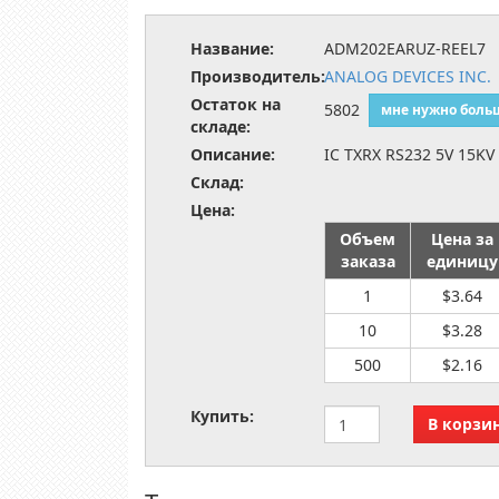
Название:
ADM202EARUZ-REEL7
Производитель:
ANALOG DEVICES INC.
Остаток на
5802
мне нужно боль
складе:
Описание:
IC TXRX RS232 5V 15KV
Склад:
Цена:
Объем
Цена за
заказа
единицу
1
$3.64
10
$3.28
500
$2.16
Купить: