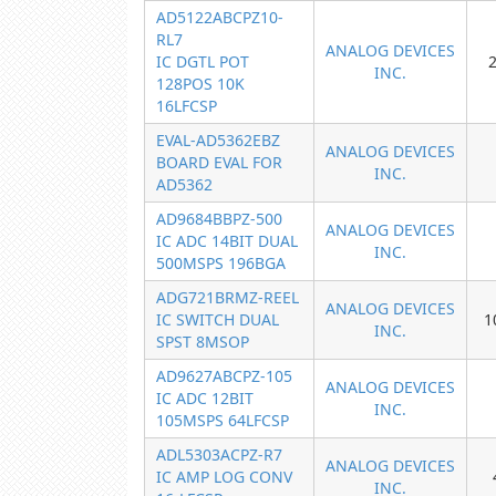
AD5122ABCPZ10-
RL7
ANALOG DEVICES
IC DGTL POT
INC.
128POS 10K
16LFCSP
EVAL-AD5362EBZ
ANALOG DEVICES
BOARD EVAL FOR
INC.
AD5362
AD9684BBPZ-500
ANALOG DEVICES
IC ADC 14BIT DUAL
INC.
500MSPS 196BGA
ADG721BRMZ-REEL
ANALOG DEVICES
IC SWITCH DUAL
1
INC.
SPST 8MSOP
AD9627ABCPZ-105
ANALOG DEVICES
IC ADC 12BIT
INC.
105MSPS 64LFCSP
ADL5303ACPZ-R7
ANALOG DEVICES
IC AMP LOG CONV
INC.