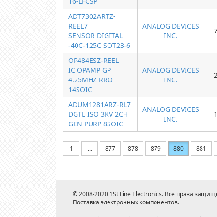
16-LFCSP
ADT7302ARTZ-
REEL7
ANALOG DEVICES
SENSOR DIGITAL
INC.
-40C-125C SOT23-6
OP484ESZ-REEL
IC OPAMP GP
ANALOG DEVICES
4.25MHZ RRO
INC.
14SOIC
ADUM1281ARZ-RL7
ANALOG DEVICES
DGTL ISO 3KV 2CH
INC.
GEN PURP 8SOIC
1
...
877
878
879
880
881
© 2008-2020 1St Line Electronics. Все права защищ
Поставка электронных компонентов.