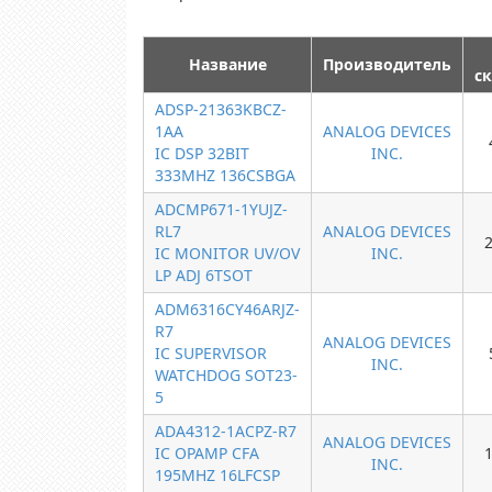
Название
Производитель
с
ADSP-21363KBCZ-
1AA
ANALOG DEVICES
IC DSP 32BIT
INC.
333MHZ 136CSBGA
ADCMP671-1YUJZ-
RL7
ANALOG DEVICES
IC MONITOR UV/OV
INC.
LP ADJ 6TSOT
ADM6316CY46ARJZ-
R7
ANALOG DEVICES
IC SUPERVISOR
INC.
WATCHDOG SOT23-
5
ADA4312-1ACPZ-R7
ANALOG DEVICES
IC OPAMP CFA
INC.
195MHZ 16LFCSP