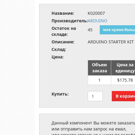
Название:
K020007
Производитель:
ARDUINO
Остаток на
45
мне нужно боль
складе:
Описание:
ARDUINO STARTER KIT
Склад:
Цена:
Объем
Цена за
заказа
единицу
1
$175.78
Купить:
Данный компонент Вы можете заказать
или отправить нам запрос на емал,
или можете связаться с нами по телеф