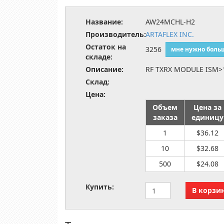
Название:
AW24MCHL-H2
Производитель:
ARTAFLEX INC.
Остаток на
3256
мне нужно боль
складе:
Описание:
RF TXRX MODULE ISM>
Склад:
Цена:
Объем
Цена за
заказа
единицу
1
$36.12
10
$32.68
500
$24.08
Купить: