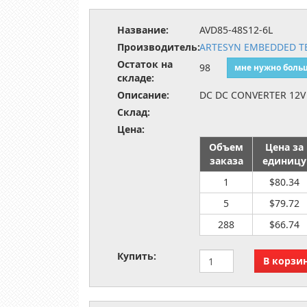
Название:
AVD85-48S12-6L
Производитель:
ARTESYN EMBEDDED T
Остаток на
98
мне нужно боль
складе:
Описание:
DC DC CONVERTER 12V
Склад:
Цена:
Объем
Цена за
заказа
единицу
1
$80.34
5
$79.72
288
$66.74
Купить: