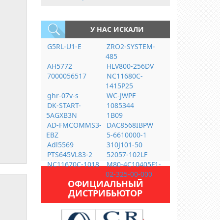
У НАС ИСКАЛИ
G5RL-U1-E
ZRO2-SYSTEM-
485
AH5772
HLV800-256DV
7000056517
NC11680C-
1415P25
ghr-07v-s
WC-JWPF
DK-START-
1085344
5AGXB3N
1B09
AD-FMCOMMS3-
DAC8568IBPW
EBZ
5-6610000-1
Adl5569
310J101-50
PTS645VL83-2
52057-102LF
NC11670C-1018
M80-4C10405F1-
02-325-00-000
ОФИЦИАЛЬНЫЙ
ДИСТРИБЬЮТОР