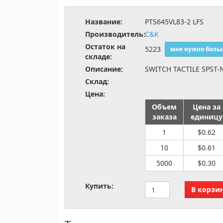
Название:
PTS645VL83-2 LFS
Производитель:
C&K
Остаток на
5223
мне нужно боль
складе:
Описание:
SWITCH TACTILE SPST-
Склад:
Цена:
Объем
Цена за
заказа
единицу
1
$0.62
10
$0.61
5000
$0.30
Купить: