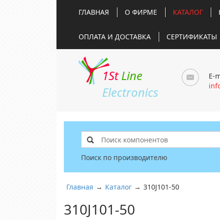
ГЛАВНАЯ
О ФИРМЕ
КАТАЛОГ
ОПЛАТА И ДОСТАВКА
СЕРТИФИКАТЫ
1St
Line
E-m
inf
Electronics
Поиск по производителю
Главная
→
Каталог
→
310J101-50
310J101-50