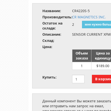
Название:
CR4220S-5
Производитель:
CR MAGNETICS INC.
Остаток на
2
мне нужно боль
складе:
Описание:
SENSOR CURRENT XFM
Склад:
Цена:
Объем
Цена за
заказа
единицу
1
$189.00
Купить:
Данный компонент Вы можете заказать
или отправить нам запрос на емал,
или можете связаться с нами по телеф