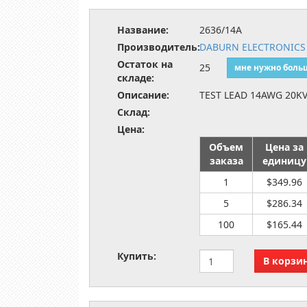
Название:
2636/14A
Производитель:
DABURN ELECTRONICS
Остаток на
25
мне нужно боль
складе:
Описание:
TEST LEAD 14AWG 20KV
Склад:
Цена:
Объем
Цена за
заказа
единицу
1
$349.96
5
$286.34
100
$165.44
Купить: