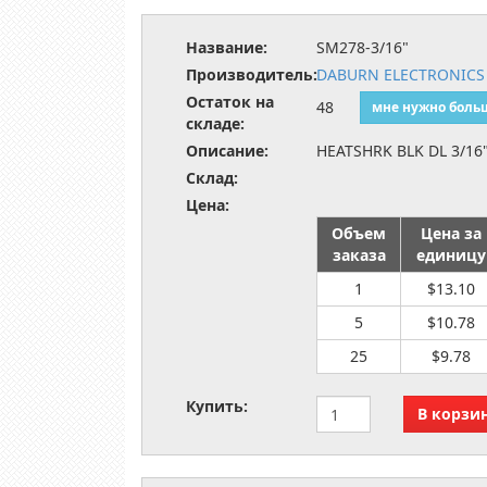
Название:
SM278-3/16"
Производитель:
DABURN ELECTRONICS
Остаток на
48
мне нужно боль
складе:
Описание:
HEATSHRK BLK DL 3/16
Склад:
Цена:
Объем
Цена за
заказа
единицу
1
$13.10
5
$10.78
25
$9.78
Купить: