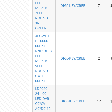
LED
DIGI-KEY/CREE
7
MCPCB
7LED
ROUND
XRE
GREEN
XPGWHT-
L1-0000-
00H51-
RND-9LED
LED
DIGI-KEY/CREE
2
MCPCB
9LED
ROUND
CWHT
00H51
LDP020-
241-00
LED DVR
DIGI-KEY/CREE
12
CC/CV
AC/DC 12-