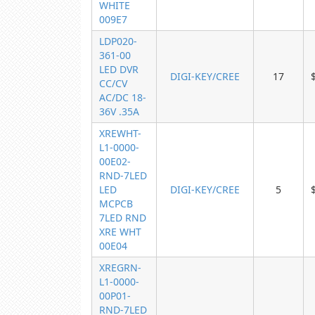
WHITE
009E7
LDP020-
361-00
LED DVR
DIGI-KEY/CREE
17
CC/CV
AC/DC 18-
36V .35A
XREWHT-
L1-0000-
00E02-
RND-7LED
LED
DIGI-KEY/CREE
5
MCPCB
7LED RND
XRE WHT
00E04
XREGRN-
L1-0000-
00P01-
RND-7LED