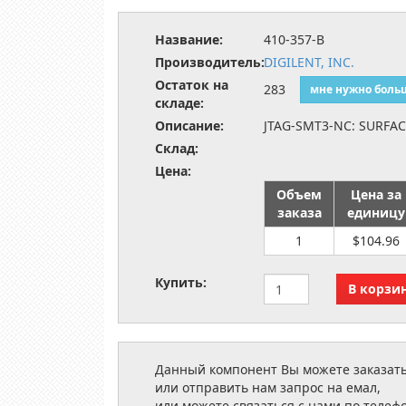
Название:
410-357-B
Производитель:
DIGILENT, INC.
Остаток на
283
мне нужно боль
складе:
Описание:
JTAG-SMT3-NC: SURF
Склад:
Цена:
Объем
Цена за
заказа
единицу
1
$104.96
Купить:
Данный компонент Вы можете заказать
или отправить нам запрос на емал,
или можете связаться с нами по телеф