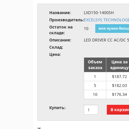
Название:
LXD150-1400SH
Производитель:
EXCELSYS TECHNOLOGI
Остаток на
10
мне нужно боль
складе:
Описание:
LED DRIVER CC AC/DC 
Склад:
Цена:
Объем
Цена за
заказа
единицу
1
$187.72
5
$182.03
10
$176.34
Купить: