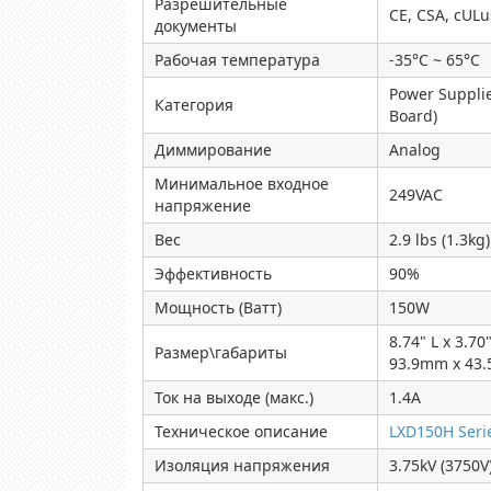
Разрешительные
CE, CSA, cULu
документы
Рабочая температура
-35°C ~ 65°C
Power Supplies
Категория
Board)
Диммирование
Analog
Минимальное входное
249VAC
напряжение
Вес
2.9 lbs (1.3kg)
Эффективность
90%
Мощность (Ватт)
150W
8.74" L x 3.7
Размер\габариты
93.9mm x 43
Ток на выходе (макс.)
1.4A
Техническое описание
LXD150H Seri
Изоляция напряжения
3.75kV (3750V