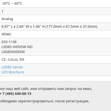
-35°C ~ 60°C
1
Analog
6.97" L x 2.66" W x 1.46" H (177.0mm x 67.5mm x 37.0mm)
90VAC
633-1136
LXD85-0450SW-ND
LXD850450SW
CE, cULus, EN
LXD85 Series
LED Brochure
з наш веб сайт, или отправить нам запрос на емал,
+ 7 (495) 649-69-13
еобходимо зарегистрироваться, после регистрации,