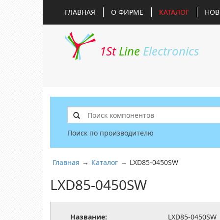
ГЛАВНАЯ
О ФИРМЕ
КАТАЛОГ
НОВ
1St
Line
Electronics
Поиск по производителю
Главная
→
Каталог
→
LXD85-0450SW
LXD85-0450SW
Название:
LXD85-0450SW