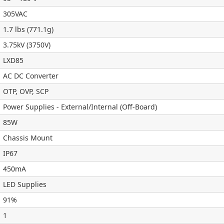
305VAC
1.7 lbs (771.1g)
3.75kV (3750V)
LXD85
AC DC Converter
OTP, OVP, SCP
Power Supplies - External/Internal (Off-Board)
85W
Chassis Mount
IP67
450mA
LED Supplies
91%
1