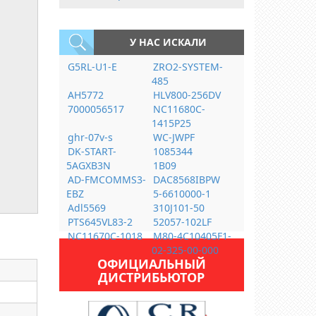
У НАС ИСКАЛИ
G5RL-U1-E
ZRO2-SYSTEM-
485
AH5772
HLV800-256DV
7000056517
NC11680C-
1415P25
ghr-07v-s
WC-JWPF
DK-START-
1085344
5AGXB3N
1B09
AD-FMCOMMS3-
DAC8568IBPW
EBZ
5-6610000-1
Adl5569
310J101-50
PTS645VL83-2
52057-102LF
NC11670C-1018
M80-4C10405F1-
02-325-00-000
ОФИЦИАЛЬНЫЙ
ДИСТРИБЬЮТОР