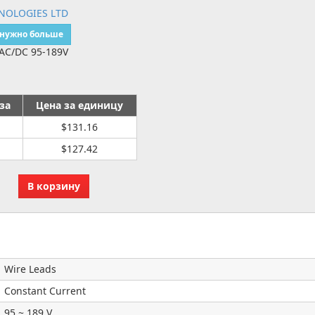
NOLOGIES LTD
 нужно больше
AC/DC 95-189V
за
Цена за единицу
$131.16
$127.42
Wire Leads
Constant Current
95 ~ 189 V