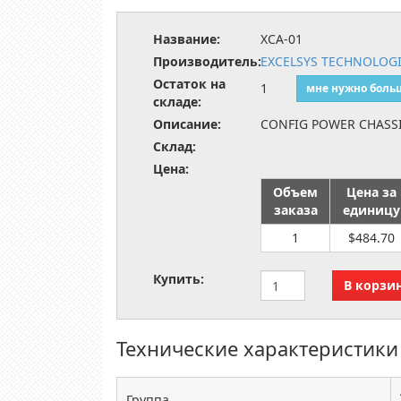
Название:
XCA-01
Производитель:
EXCELSYS TECHNOLOGI
Остаток на
1
мне нужно боль
складе:
Описание:
CONFIG POWER CHASSI
Склад:
Цена:
Объем
Цена за
заказа
единицу
1
$484.70
Купить:
Технические характеристики
Группа