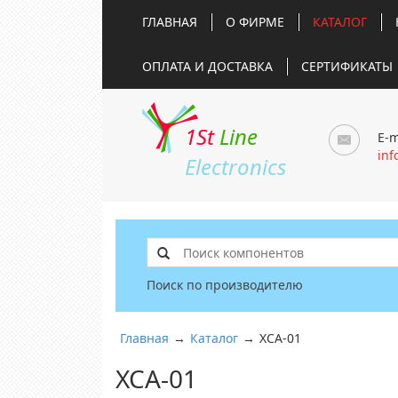
ГЛАВНАЯ
О ФИРМЕ
КАТАЛОГ
ОПЛАТА И ДОСТАВКА
СЕРТИФИКАТЫ
1St
Line
E-m
inf
Electronics
Поиск по производителю
Главная
→
Каталог
→
XCA-01
XCA-01