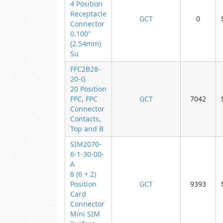
4 Position
Receptacle
GCT
0
Connector
0.100"
(2.54mm)
Su
FFC2B28-
20-G
20 Position
FFC, FPC
GCT
7042
Connector
Contacts,
Top and B
SIM2070-
6-1-30-00-
A
8 (6 + 2)
Position
GCT
9393
Card
Connector
Mini SIM