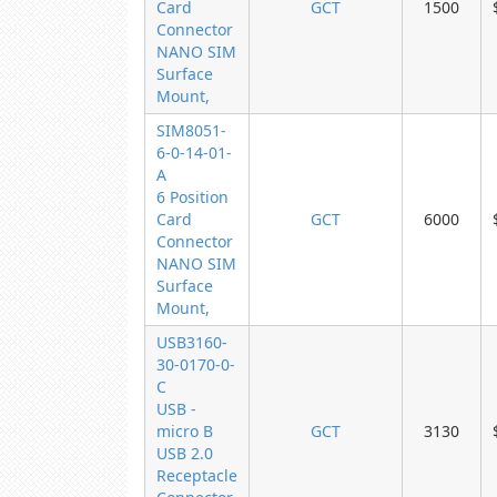
Card
GCT
1500
Connector
NANO SIM
Surface
Mount,
SIM8051-
6-0-14-01-
A
6 Position
Card
GCT
6000
Connector
NANO SIM
Surface
Mount,
USB3160-
30-0170-0-
C
USB -
micro B
GCT
3130
USB 2.0
Receptacle