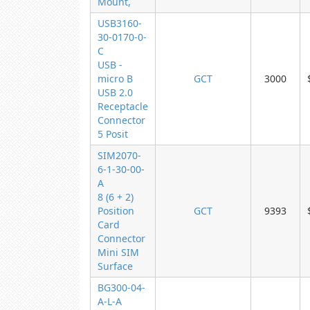
Mount,
USB3160-
30-0170-0-
C
USB -
micro B
GCT
3000
USB 2.0
Receptacle
Connector
5 Posit
SIM2070-
6-1-30-00-
A
8 (6 + 2)
Position
GCT
9393
Card
Connector
Mini SIM
Surface
BG300-04-
A-L-A