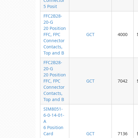
Connector
5 Posit
FFC2B28-
20-G
20 Position
FFC, FPC
GCT
4000
Connector
Contacts,
Top and B
FFC2B28-
20-G
20 Position
FFC, FPC
GCT
7042
Connector
Contacts,
Top and B
SIM8051-
6-0-14-01-
A
6 Position
Card
GCT
7136