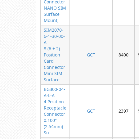
Connector
NANO SIM
Surface
Mount,
SIM2070-
6-1-30-00-
A
8 (6 + 2)
Position
GCT
8400
Card
Connector
Mini SIM
Surface
BG300-04-
A-L-A
4 Position
Receptacle
GCT
2397
Connector
0.100"
(2.54mm)
Su