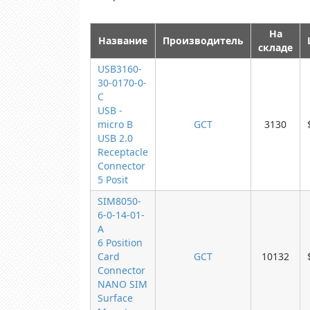
На
Название
Производитель
складе
USB3160-
30-0170-0-
C
USB -
micro B
GCT
3130
USB 2.0
Receptacle
Connector
5 Posit
SIM8050-
6-0-14-01-
A
6 Position
Card
GCT
10132
Connector
NANO SIM
Surface