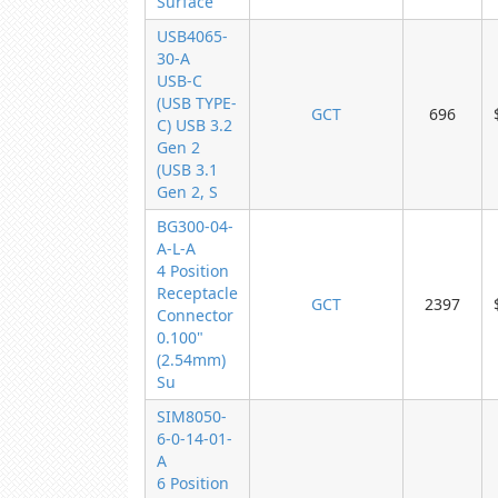
Surface
USB4065-
30-A
USB-C
(USB TYPE-
GCT
696
C) USB 3.2
Gen 2
(USB 3.1
Gen 2, S
BG300-04-
A-L-A
4 Position
Receptacle
GCT
2397
Connector
0.100"
(2.54mm)
Su
SIM8050-
6-0-14-01-
A
6 Position