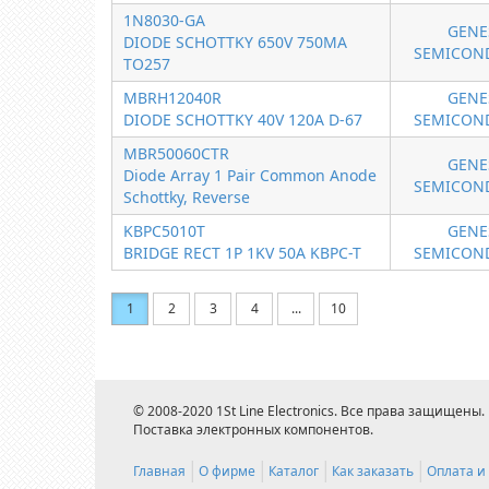
1N8030-GA
GENE
DIODE SCHOTTKY 650V 750MA
SEMICON
TO257
MBRH12040R
GENE
DIODE SCHOTTKY 40V 120A D-67
SEMICON
MBR50060CTR
GENE
Diode Array 1 Pair Common Anode
SEMICON
Schottky, Reverse
KBPC5010T
GENE
BRIDGE RECT 1P 1KV 50A KBPC-T
SEMICON
1
2
3
4
...
10
© 2008-2020 1St Line Electronics. Все права защищены.
Поставка электронных компонентов.
Главная
О фирме
Каталог
Как заказать
Оплата и