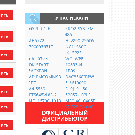
пить
У НАС ИСКАЛИ
G5RL-U1-E
ZRO2-SYSTEM-
485
пить
AH5772
HLV800-256DV
7000056517
NC11680C-
1415P25
пить
ghr-07v-s
WC-JWPF
DK-START-
1085344
5AGXB3N
1B09
пить
AD-FMCOMMS3-
DAC8568IBPW
EBZ
5-6610000-1
Adl5569
310J101-50
пить
PTS645VL83-2
52057-102LF
NC11670C-1018
M80-4C10405F1-
пить
02-325-00-000
ОФИЦИАЛЬНЫЙ
ДИСТРИБЬЮТОР
пить