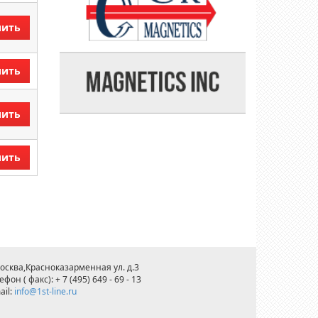
пить
пить
пить
пить
Москва,Красноказарменная ул. д.3
ефон ( факс): + 7 (495) 649 - 69 - 13
ail:
info@1st-line.ru