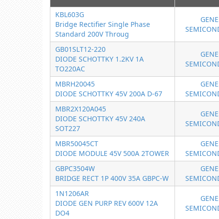
KBL603G
GENE
Bridge Rectifier Single Phase
SEMICON
Standard 200V Throug
GB01SLT12-220
GENE
DIODE SCHOTTKY 1.2KV 1A
SEMICON
TO220AC
MBRH20045
GENE
DIODE SCHOTTKY 45V 200A D-67
SEMICON
MBR2X120A045
GENE
DIODE SCHOTTKY 45V 240A
SEMICON
SOT227
MBR50045CT
GENE
DIODE MODULE 45V 500A 2TOWER
SEMICON
GBPC3504W
GENE
BRIDGE RECT 1P 400V 35A GBPC-W
SEMICON
1N1206AR
GENE
DIODE GEN PURP REV 600V 12A
SEMICON
DO4