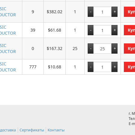
SIC
9
$382.02
1
Ку
DUCTOR
SIC
39
$61.68
1
Ку
DUCTOR
SIC
0
$167.32
25
Ку
DUCTOR
SIC
777
$10.68
1
Ку
DUCTOR
г. 
Тел
E-m
 доставка
Сертификаты
Контакты