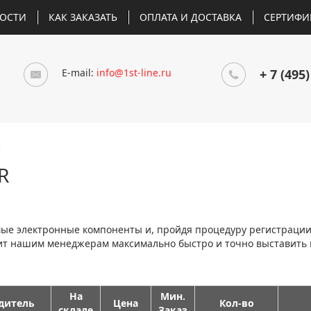
ОСТИ
КАК ЗАКАЗАТЬ
ОПЛАТА И ДОСТАВКА
СЕРТИФИ
E-mail:
info@1st-line.ru
+ 7 (495)
R
R
мые электронные компоненты и, пройдя процедуру регистраци
лит нашим менеджерам максимально быстро и точно выставить
На
Мин.
дитель
Цена
Кол-во
складе
Заказ