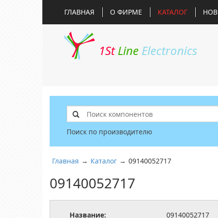
ГЛАВНАЯ
О ФИРМЕ
КАТАЛОГ
НОВ
1St
Line
Electronics
Поиск по производителю
Главная
→
Каталог
→
09140052717
09140052717
Название:
09140052717