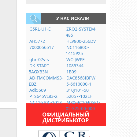
У НАС ИСКАЛИ
G5RL-U1-E
ZRO2-SYSTEM-
485
AH5772
HLV800-256DV
7000056517
NC11680C-
1415P25
ghr-07v-s
WC-JWPF
DK-START-
1085344
5AGXB3N
1B09
AD-FMCOMMS3-
DAC8568IBPW
EBZ
5-6610000-1
Adl5569
310J101-50
PTS645VL83-2
52057-102LF
NC11670C-1018
M80-4C10405F1-
02-325-00-000
ОФИЦИАЛЬНЫЙ
ДИСТРИБЬЮТОР