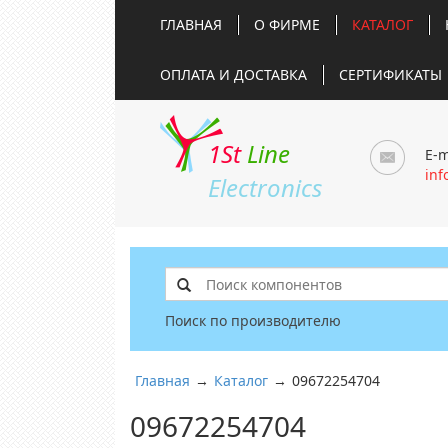
ГЛАВНАЯ
О ФИРМЕ
КАТАЛОГ
ОПЛАТА И ДОСТАВКА
СЕРТИФИКАТЫ
1St
Line
E-m
inf
Electronics
Поиск по производителю
Главная
→
Каталог
→
09672254704
09672254704