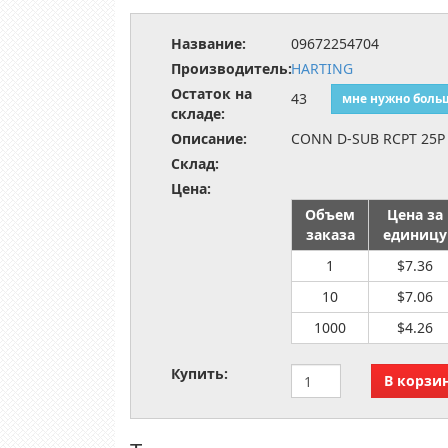
Название:
09672254704
Производитель:
HARTING
Остаток на
43
мне нужно боль
складе:
Описание:
CONN D-SUB RCPT 25P
Склад:
Цена:
Объем
Цена за
заказа
единицу
1
$7.36
10
$7.06
1000
$4.26
Купить: