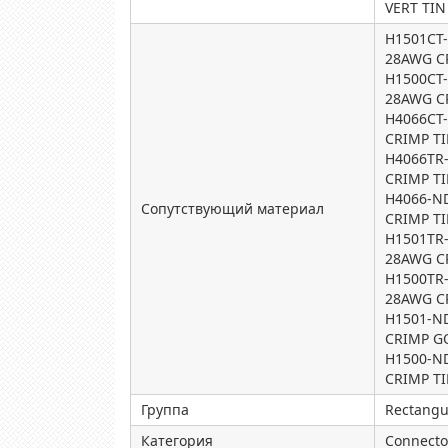
VERT TIN
H1501CT
28AWG C
H1500CT
28AWG C
H4066CT
CRIMP T
H4066TR
CRIMP T
H4066-N
Сопутствующий материал
CRIMP T
H1501TR
28AWG C
H1500TR
28AWG C
H1501-N
CRIMP G
H1500-N
CRIMP T
Группа
Rectangu
Категория
Connecto