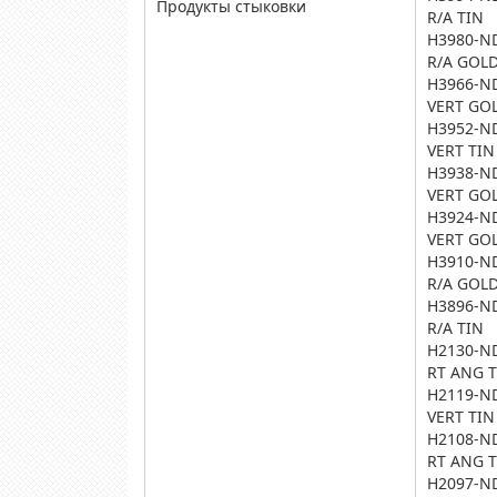
Продукты стыковки
R/A TIN
H3980-N
R/A GOL
H3966-N
VERT GO
H3952-N
VERT TIN
H3938-N
VERT GO
H3924-N
VERT GO
H3910-N
R/A GOL
H3896-N
R/A TIN
H2130-N
RT ANG 
H2119-N
VERT TIN
H2108-N
RT ANG 
H2097-N