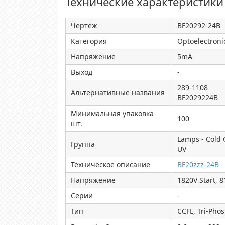
Технические характеристики
Чертёж
BF20292-24B
Категория
Optoelectroni
Напряжение
5mA
Выход
-
289-1108
Альтернативные названия
BF2029224B
Минимальная упаковка
100
шт.
Lamps - Cold 
Группа
UV
Техническое описание
BF20zzz-24B
Напряжение
1820V Start, 
Серии
-
Тип
CCFL, Tri-Ph