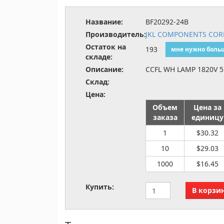
Название:
BF20292-24B
Производитель:
JKL COMPONENTS CORP
Остаток на
193
мне нужно боль
складе:
Описание:
CCFL WH LAMP 1820V
Склад:
Цена:
Объем
Цена за
заказа
единицу
1
$30.32
10
$29.03
1000
$16.45
Купить: