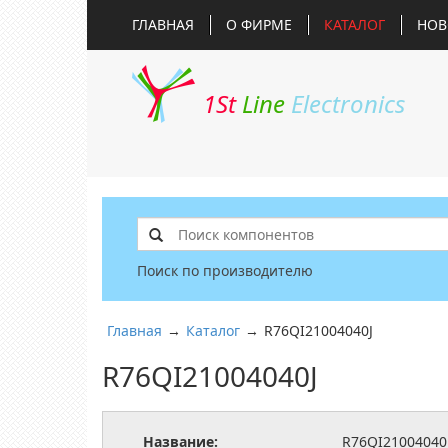
ГЛАВНАЯ
О ФИРМЕ
КАТАЛОГ
НОВ
1St
Line
Electronics
Поиск по производителю
Главная
→
Каталог
→
R76QI21004040J
R76QI21004040J
Название:
R76QI21004040