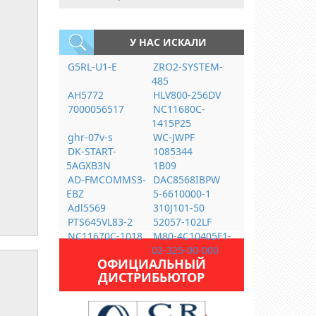
У НАС ИСКАЛИ
G5RL-U1-E
ZRO2-SYSTEM-
485
AH5772
HLV800-256DV
7000056517
NC11680C-
1415P25
ghr-07v-s
WC-JWPF
DK-START-
1085344
5AGXB3N
1B09
AD-FMCOMMS3-
DAC8568IBPW
EBZ
5-6610000-1
Adl5569
310J101-50
PTS645VL83-2
52057-102LF
NC11670C-1018
M80-4C10405F1-
02-325-00-000
ОФИЦИАЛЬНЫЙ
ДИСТРИБЬЮТОР