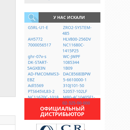
У НАС ИСКАЛИ
G5RL-U1-E
ZRO2-SYSTEM-
485
AH5772
HLV800-256DV
7000056517
NC11680C-
1415P25
ghr-07v-s
WC-JWPF
DK-START-
1085344
5AGXB3N
1B09
AD-FMCOMMS3-
DAC8568IBPW
EBZ
5-6610000-1
Adl5569
310J101-50
PTS645VL83-2
52057-102LF
NC11670C-1018
M80-4C10405F1-
02-325-00-000
ОФИЦИАЛЬНЫЙ
ДИСТРИБЬЮТОР