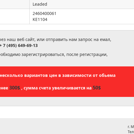
Leaded
2460400061
KE1104
з наш веб сайт, или отправить нам запрос на емал,
+ 7 (495) 649-69-13
еобходимо зарегистрироваться, после регистрации,
ь несколько вариантов цен в зависимости от обьема
300$
50$
енее
, сумма счета увеличивается на
г. 
Тел