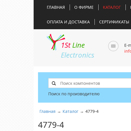
ГЛАВНАЯ
О ФИРМЕ
КАТАЛОГ
ОПЛАТА И ДОСТАВКА
СЕРТИФИКАТЫ
1St
Line
E-m
inf
Electronics
Поиск по производителю
Главная
→
Каталог
→
4779-4
4779-4