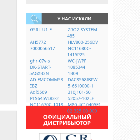
У НАС ИСКАЛИ
G5RL-U1-E
ZRO2-SYSTEM-
485
AH5772
HLV800-256DV
7000056517
NC11680C-
1415P25
ghr-07v-s
WC-JWPF
DK-START-
1085344
5AGXB3N
1B09
AD-FMCOMMS3-
DAC8568IBPW
EBZ
5-6610000-1
Adl5569
310J101-50
PTS645VL83-2
52057-102LF
NC11670C-1018
M80-4C10405F1-
02-325-00-000
ОФИЦИАЛЬНЫЙ
ДИСТРИБЬЮТОР