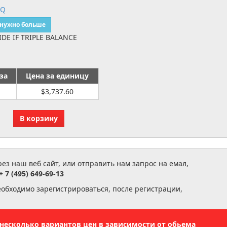
EQ
 нужно больше
E IF TRIPLE BALANCE
за
Цена за единицу
$3,737.60
з наш веб сайт, или отправить нам запрос на емал,
+ 7 (495) 649-69-13
еобходимо зарегистрироваться, после регистрации,
ь несколько вариантов цен в зависимости от обьема