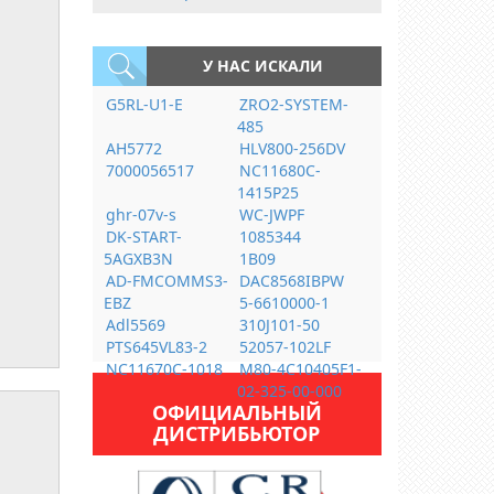
У НАС ИСКАЛИ
G5RL-U1-E
ZRO2-SYSTEM-
485
AH5772
HLV800-256DV
7000056517
NC11680C-
1415P25
ghr-07v-s
WC-JWPF
DK-START-
1085344
5AGXB3N
1B09
AD-FMCOMMS3-
DAC8568IBPW
EBZ
5-6610000-1
Adl5569
310J101-50
PTS645VL83-2
52057-102LF
NC11670C-1018
M80-4C10405F1-
02-325-00-000
ОФИЦИАЛЬНЫЙ
ДИСТРИБЬЮТОР