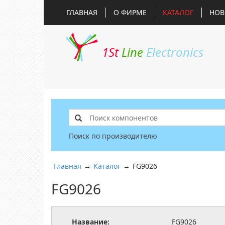
ГЛАВНАЯ
О ФИРМЕ
КАТАЛОГ
НОВ
1St
Line
Electronics
Поиск по производителю
Главная
→
Каталог
→
FG9026
FG9026
Название:
FG9026