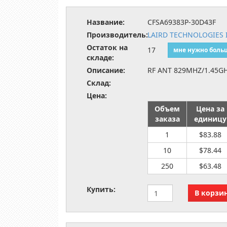
Название:
CFSA69383P-30D43F
Производитель:
LAIRD TECHNOLOGIES 
Остаток на
17
мне нужно боль
складе:
Описание:
RF ANT 829MHZ/1.45GH
Склад:
Цена:
Объем
Цена за
заказа
единицу
1
$83.88
10
$78.44
250
$63.48
Купить: