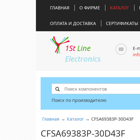
ГЛАВНАЯ
О ФИРМЕ
КАТАЛОГ
ОПЛАТА И ДОСТАВКА
СЕРТИФИКАТЫ
1St
Line
E-m
inf
Electronics
Поиск по производителю
Главная
→
Каталог
→
CFSA69383P-30D43F
CFSA69383P-30D43F