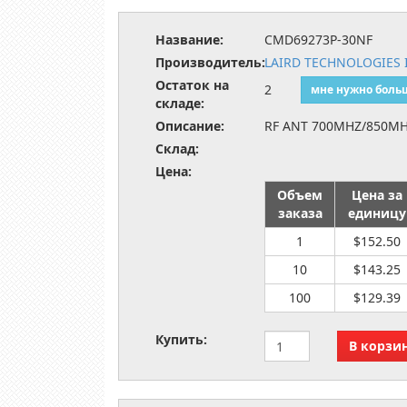
Название:
CMD69273P-30NF
Производитель:
LAIRD TECHNOLOGIES 
Остаток на
2
мне нужно боль
складе:
Описание:
RF ANT 700MHZ/850MH
Склад:
Цена:
Объем
Цена за
заказа
единицу
1
$152.50
10
$143.25
100
$129.39
Купить: