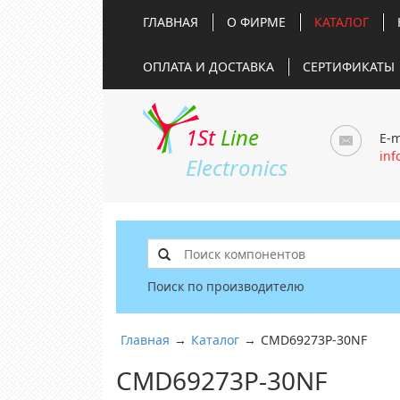
ГЛАВНАЯ
О ФИРМЕ
КАТАЛОГ
ОПЛАТА И ДОСТАВКА
СЕРТИФИКАТЫ
1St
Line
E-m
inf
Electronics
Поиск по производителю
Главная
→
Каталог
→
CMD69273P-30NF
CMD69273P-30NF