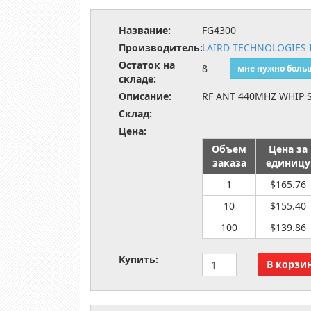
Название:
FG4300
Производитель:
LAIRD TECHNOLOGIES 
Остаток на
8
мне нужно боль
складе:
Описание:
RF ANT 440MHZ WHIP S
Склад:
Цена:
Объем
Цена за
заказа
единицу
1
$165.76
10
$155.40
100
$139.86
Купить: