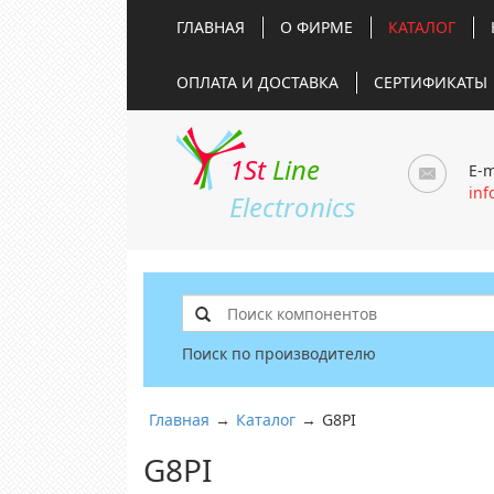
ГЛАВНАЯ
О ФИРМЕ
КАТАЛОГ
ОПЛАТА И ДОСТАВКА
СЕРТИФИКАТЫ
1St
Line
E-m
inf
Electronics
Поиск по производителю
Главная
→
Каталог
→
G8PI
G8PI