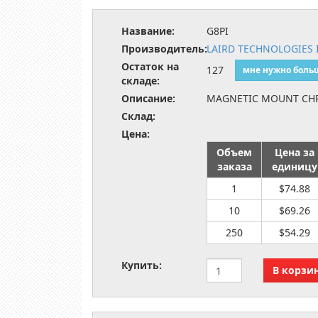
Название:
G8PI
Производитель:
LAIRD TECHNOLOGIES 
Остаток на
127
мне нужно боль
складе:
Описание:
MAGNETIC MOUNT CHR
Склад:
Цена:
Объем
Цена за
заказа
единицу
1
$74.88
10
$69.26
250
$54.29
Купить: