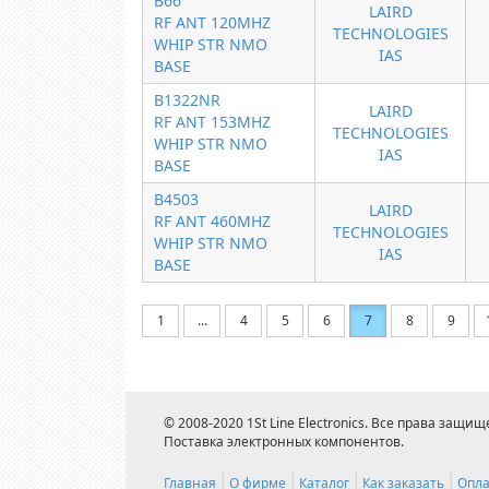
B66
LAIRD
RF ANT 120MHZ
TECHNOLOGIES
WHIP STR NMO
IAS
BASE
B1322NR
LAIRD
RF ANT 153MHZ
TECHNOLOGIES
WHIP STR NMO
IAS
BASE
B4503
LAIRD
RF ANT 460MHZ
TECHNOLOGIES
WHIP STR NMO
IAS
BASE
1
...
4
5
6
7
8
9
© 2008-2020 1St Line Electronics. Все права защищ
Поставка электронных компонентов.
Главная
О фирме
Каталог
Как заказать
Опла