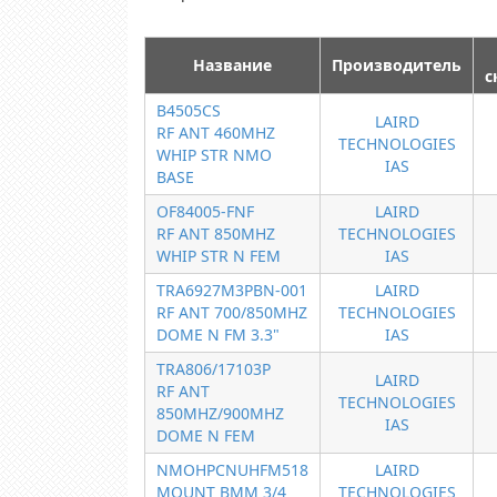
Название
Производитель
с
B4505CS
LAIRD
RF ANT 460MHZ
TECHNOLOGIES
WHIP STR NMO
IAS
BASE
OF84005-FNF
LAIRD
RF ANT 850MHZ
TECHNOLOGIES
WHIP STR N FEM
IAS
TRA6927M3PBN-001
LAIRD
RF ANT 700/850MHZ
TECHNOLOGIES
DOME N FM 3.3"
IAS
TRA806/17103P
LAIRD
RF ANT
TECHNOLOGIES
850MHZ/900MHZ
IAS
DOME N FEM
NMOHPCNUHFM518
LAIRD
MOUNT BMM 3/4
TECHNOLOGIES