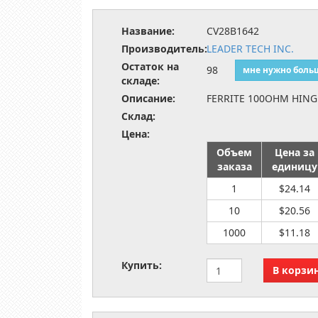
Название:
CV28B1642
Производитель:
LEADER TECH INC.
Остаток на
98
мне нужно боль
складе:
Описание:
FERRITE 100OHM HIN
Склад:
Цена:
Объем
Цена за
заказа
единицу
1
$24.14
10
$20.56
1000
$11.18
Купить: