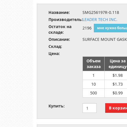
Название:
SMG256197R-0.118
Производитель:
LEADER TECH INC.
Остаток на
2196
мне нужно боль
складе:
Описание:
SURFACE MOUNT GASK
Склад:
Цена:
Объем
Цена за
заказа
единицу
1
$1.98
10
$1.73
500
$0.99
Купить: