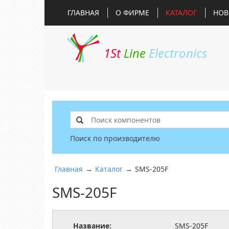
ГЛАВНАЯ
О ФИРМЕ
КАТАЛОГ
НОВ
1St
Line
Electronics
Поиск по производителю
Главная
→
Каталог
→
SMS-205F
SMS-205F
Название:
SMS-205F