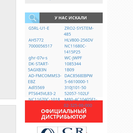
У НАС ИСКАЛИ
G5RL-U1-E
ZRO2-SYSTEM-
485
AH5772
HLV800-256DV
7000056517
NC11680C-
1415P25
ghr-07v-s
WC-JWPF
DK-START-
1085344
5AGXB3N
1B09
AD-FMCOMMS3-
DAC8568IBPW
EBZ
5-6610000-1
Adl5569
310J101-50
PTS645VL83-2
52057-102LF
NC11670C-1018
M80-4C10405F1-
02-325-00-000
ОФИЦИАЛЬНЫЙ
ДИСТРИБЬЮТОР