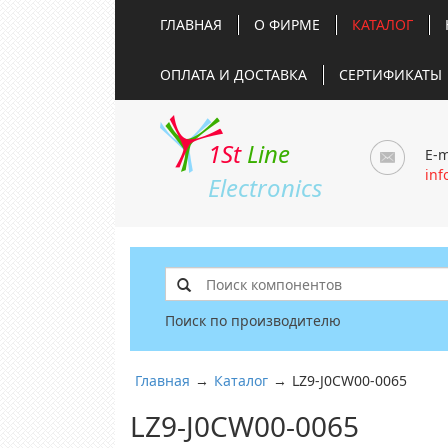
ГЛАВНАЯ
О ФИРМЕ
КАТАЛОГ
ОПЛАТА И ДОСТАВКА
СЕРТИФИКАТЫ
1St
Line
E-m
inf
Electronics
Поиск по производителю
Главная
→
Каталог
→
LZ9-J0CW00-0065
LZ9-J0CW00-0065