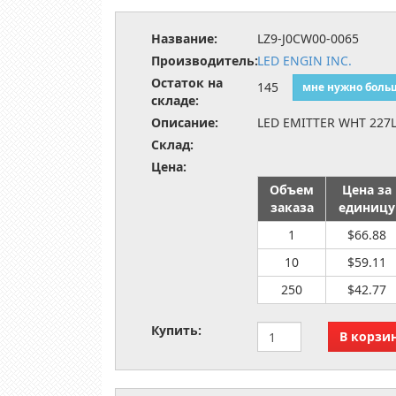
Название:
LZ9-J0CW00-0065
Производитель:
LED ENGIN INC.
Остаток на
145
мне нужно боль
складе:
Описание:
LED EMITTER WHT 227
Склад:
Цена:
Объем
Цена за
заказа
единицу
1
$66.88
10
$59.11
250
$42.77
Купить: