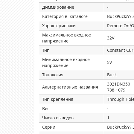
Диммирование
-
Категория в каталоге
BuckPuck??? 
Характеристики
Remote On/Of
Максимальное входное
32V
напряжение
Тип
Constant Cur
Минимальное входное
5V
напряжение
Топология
Buck
3021DN350
Альтернативные названия
788-1079
Тип крепления
Through Hol
Вес
-
Число выводов
1
Серии
BuckPuck??? 