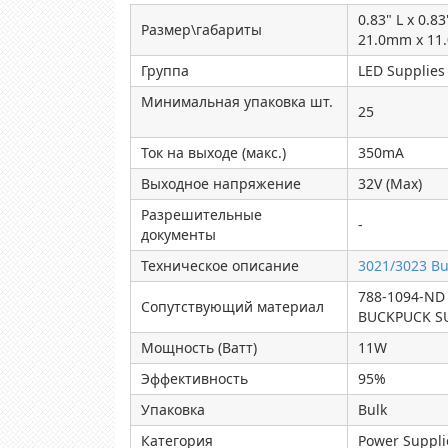
0.83" L x 0.8
Размер\габариты
21.0mm x 11
Группа
LED Supplies
Минимальная упаковка шт.
25
Ток на выходе (макс.)
350mA
Выходное напряжение
32V (Max)
Разрешительные
-
документы
Техническое описание
3021/3023 B
788-1094-ND
Сопутствующий материал
BUCKPUCK S
Мощность (Ватт)
11W
Эффективность
95%
Упаковка
Bulk
Категория
Power Suppli