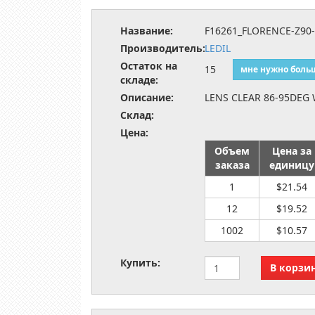
Название:
F16261_FLORENCE-Z90
Производитель:
LEDIL
Остаток на
15
мне нужно боль
складе:
Описание:
LENS CLEAR 86-95DEG
Склад:
Цена:
Объем
Цена за
заказа
единицу
1
$21.54
12
$19.52
1002
$10.57
Купить: