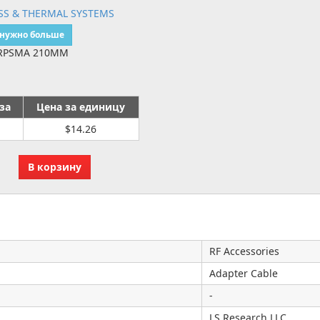
ESS & THERMAL SYSTEMS
 нужно больше
 RPSMA 210MM
за
Цена за единицу
$14.26
RF Accessories
Adapter Cable
-
LS Research LLC