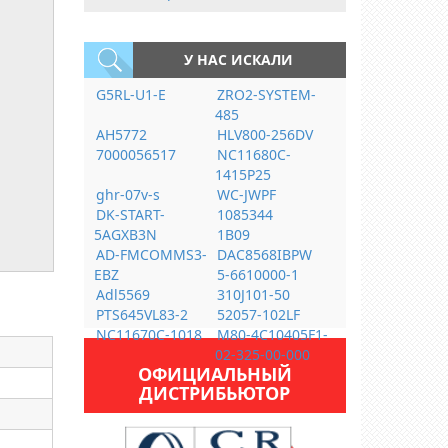
У НАС ИСКАЛИ
G5RL-U1-E
ZRO2-SYSTEM-
485
AH5772
HLV800-256DV
7000056517
NC11680C-
1415P25
ghr-07v-s
WC-JWPF
DK-START-
1085344
5AGXB3N
1B09
AD-FMCOMMS3-
DAC8568IBPW
EBZ
5-6610000-1
Adl5569
310J101-50
PTS645VL83-2
52057-102LF
NC11670C-1018
M80-4C10405F1-
02-325-00-000
ОФИЦИАЛЬНЫЙ
ДИСТРИБЬЮТОР