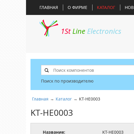
ГЛАВНАЯ
О ФИРМЕ
КАТАЛОГ
НОВ
1St
Line
Electronics
Поиск по производителю
Главная
→
Каталог
→
KT-HE0003
KT-HE0003
Название:
KT-HE0003