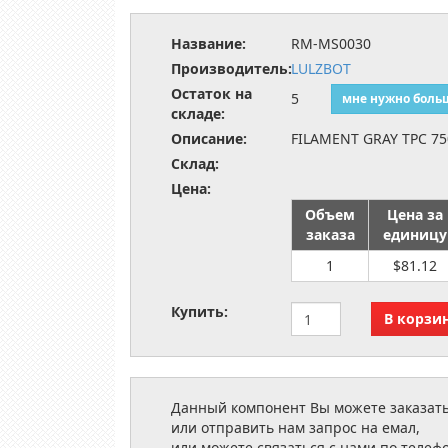
Название:
RM-MS0030
Производитель:
LULZBOT
Остаток на
5
мне нужно боль
складе:
Описание:
FILAMENT GRAY TPC 7
Склад:
Цена:
Объем
Цена за
заказа
единицу
1
$81.12
Купить:
Данный компонент Вы можете заказать
или отправить нам запрос на емал,
или можете связаться с нами по телеф