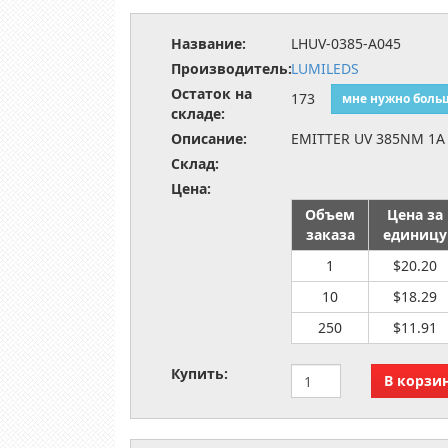
Название:
LHUV-0385-A045
Производитель:
LUMILEDS
Остаток на
173
мне нужно боль
складе:
Описание:
EMITTER UV 385NM 1A
Склад:
Цена:
Объем
Цена за
заказа
единицу
1
$20.20
10
$18.29
250
$11.91
Купить: