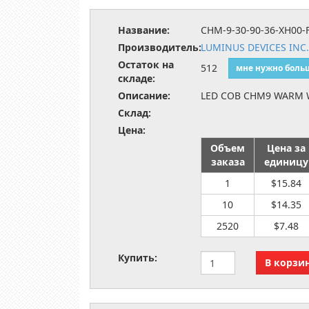
Название:
CHM-9-30-90-36-XH00-
Производитель:
LUMINUS DEVICES INC
Остаток на
512
мне нужно боль
складе:
Описание:
LED COB CHM9 WARM 
Склад:
Цена:
Объем
Цена за
заказа
единицу
1
$15.84
10
$14.35
2520
$7.48
Купить: